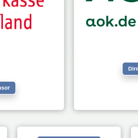
Dir
nsor